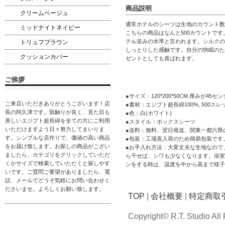
商品説明
クリームベージュ
通常ホテルのシーツは生地のカウント数
ミッドナイトネイビー
こちらの商品はなんと500カウントです
テル並みの水準と言われます。シルクの
トリュフブラウン
しっとりした感触です。自分の快眠のた
クッションカバー
ゼントとしても喜ばれます。
ご挨拶
●サイズ：120*200*50CM.厚みが
ご来店いただきありがとうございます！店
●素材：エジプト超長綿100%, 500ス
長の阿久津です。肌触りが良く、見た目も
●色：白(ホワイト)
美しいエジプト超長綿を全ての方にご利用
●スタイル：ボックスシーツ
いただけますよう日々努力してまいりま
●送料：無料、翌日発送、関東一都六県
す。シンプルな店作りで、価値の高い商品
●包装：工場直入荷のため簡易包装です
をお届け致します。お探しの商品がござい
●お手入れ方法：大変丈夫な生地なので
ましたら、カテゴリをクリックしていただ
ら干せば、シワも少なくなります。浴室
くかサイズで検索していただくと探しやす
ンをする時は、温度を中から高まで様子
いです。ご質問ご要望がありましたら、電
話、メールでどうぞ気軽にお問い合わせく
ださいませ。よろしくお願い致します。
TOP
|
会社概要
|
特定商取
Copyright© R.T. Studio All