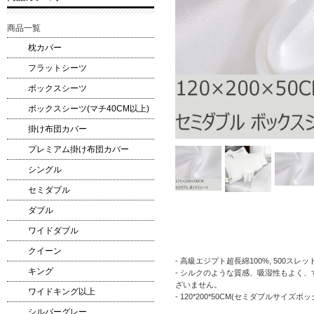
商品一覧
枕カバー
フラットシーツ
ボックスシーツ
ボックスシーツ(マチ40CM以上)
掛け布団カバー
プレミアム掛け布団カバー
シングル
セミダブル
ダブル
ワイドダブル
クイーン
- 高級エジプト超長綿100%, 500スレッド
キング
- シルクのような質感、吸湿性もよく
ざいません。
ワイドキング以上
- 120*200*50CM(セミダブルサ
シルバーグレー