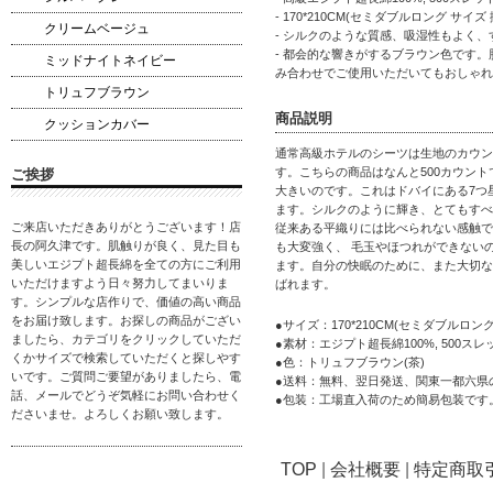
- 170*210CM(セミダブルロング
クリームベージュ
- シルクのような質感、吸湿性もよく
- 都会的な響きがするブラウン色です
ミッドナイトネイビー
み合わせでご使用いただいてもおしゃれ
トリュフブラウン
商品説明
クッションカバー
通常高級ホテルのシーツは生地のカウン
す。こちらの商品はなんと500カウント
ご挨拶
大きいのです。これはドバイにある7つ
ます。シルクのように輝き、とてもすべ
ご来店いただきありがとうございます！店
従来ある平織りには比べられない感触で
長の阿久津です。肌触りが良く、見た目も
も大変強く、 毛玉やほつれができない
美しいエジプト超長綿を全ての方にご利用
ます。自分の快眠のために、また大切な
いただけますよう日々努力してまいりま
ばれます。
す。シンプルな店作りで、価値の高い商品
をお届け致します。お探しの商品がござい
●サイズ：170*210CM(セミダブル
ましたら、カテゴリをクリックしていただ
●素材：エジプト超長綿100%, 500ス
くかサイズで検索していただくと探しやす
●色：トリュフブラウン(茶)
いです。ご質問ご要望がありましたら、電
●送料：無料、翌日発送、関東一都六県
話、メールでどうぞ気軽にお問い合わせく
●包装：工場直入荷のため簡易包装です
ださいませ。よろしくお願い致します。
TOP
|
会社概要
|
特定商取