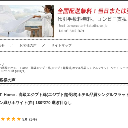
合せ
お客様の声
サイトマップ
ップ
お客様の声:R.T. Home - 高級エジプト綿(エジプト超長綿)ホテル品質シングルフラット ベッド シー
180*270 継ぎ目なし
客様の声
.T. Home - 高級エジプト綿(エジプト超長綿)ホテル品質シングルフラッ
ン織りホワイト(白) 180*270 継ぎ目なし
5.0
(1件)