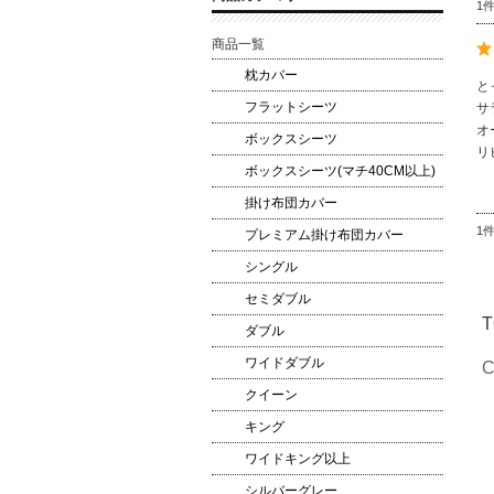
1
商品一覧
枕カバー
と
フラットシーツ
サ
オ
ボックスシーツ
リ
ボックスシーツ(マチ40CM以上)
掛け布団カバー
1
プレミアム掛け布団カバー
シングル
セミダブル
T
ダブル
ワイドダブル
C
クイーン
キング
ワイドキング以上
シルバーグレー